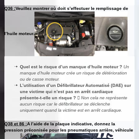
Q36 :
Veuillez montrer où doit s’effectuer le remplissage de
l’huile moteur.
Quel est le risque d’un manque d’huile moteur ?
Un
manque d’huile moteur crée un risque de détérioration
ou de casse moteur.
L’utilisation d’un Défibrillateur Automatisé (DAE) sur
une victime qui n’est pas en arrêt cardiaque
présente-t-elle un risque ?
 Non cela ne représente
aucun risque car le défibrillateur se déclenche
uniquement quand la victime est en arrêt cardiaque.
Q38 et 86 :
A l’aide de la plaque indicative, donnez la
pression préconisée pour les pneumatiques arrière, véhicule