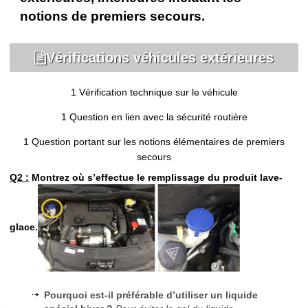
notions de premiers secours.
Permis B manuelle
Vérifications véhicules extérieures
Permis B automatique
1 Vérification technique sur le véhicule
Conduite accompagnée
1 Question en lien avec la sécurité routière
Permis AM
1 Question portant sur les notions élémentaires de premiers
secours
Q2 :
Montrez où s’effectue le remplissage du produit lave-
Vérifications intérieures
Vérifications extérieures
glace.
Actu
Pourquoi est-il préférable d’utiliser un liquide
Contact/Réclamation